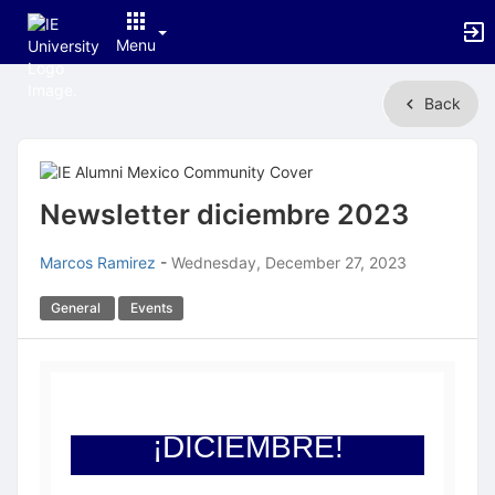
Menu
Top
Back
of
Main
Content
Newsletter diciembre 2023
Marcos Ramirez
-
Wednesday, December 27, 2023
General
Events
¡DICIEMBRE!