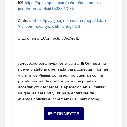
:
https://apps.apple.com/es/app/ie-connects-
iOS
join-the-network/id1538527285
:
https://play.google.com/store/apps/details
Android
?id=com.novalsys.ie&hl=en&gl=US
#IEalumni #IEConnects #WeAreIE
Aprovecho para invitarlos a utilizar
; la
IE Connects
nueva plataforma pensada para conectar informar
y unir a los
por si aun no cuentan con la
Alumni,
plataforma
les dejo el link para que puedan
acceder y/o descargar la aplicación en su celular,
ya que les será muy útil para enterarse de
eventos noticias e incrementar su networking.
IE CONNECTS