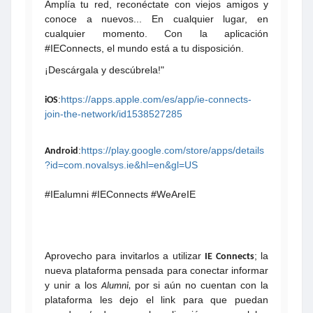
Amplía tu red, reconéctate con viejos amigos y
conoce a nuevos... En cualquier lugar, en
cualquier momento. Con la aplicación
#IEConnects, el mundo está a tu disposición.
¡Descárgala y descúbrela!"
:
https://apps.apple.com/es/app/ie-connects-
iOS
join-the-network/id1538527285
:
https://play.google.com/store/apps/details
Android
?id=com.novalsys.ie&hl=en&gl=US
#IEalumni #IEConnects #WeAreIE
Aprovecho para invitarlos a utilizar
; la
IE Connects
nueva plataforma pensada para conectar informar
y unir a los
por si aún no cuentan con la
Alumni,
plataforma
les dejo el link para que puedan