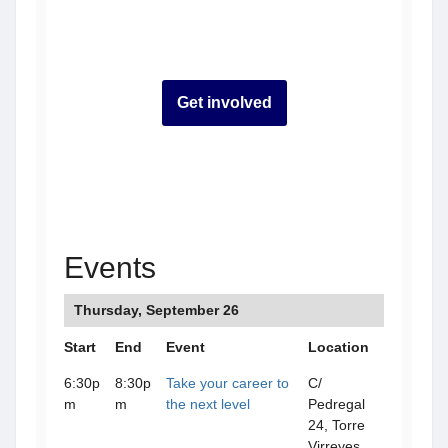
Get involved
Events
Thursday, September 26
Start
End
Event
Location
6:30p
8:30p
Take your career to
C/
m
m
the next level
Pedregal
24, Torre
Virreyes,